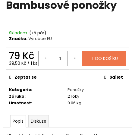
Bambusové ponožky
produktu
a
je
0,0
j
z
í
5
t
hvězdiček.
Skladem
(>5 pár)
?
Značka:
Výrobce EU
79 Kč
DO KOŠÍKU
Měrná
39,50 Kč / 1 ks
cena:
HLEDAT
Zeptat se
Sdílet
Kategorie
:
Ponožky
D
Záruka
:
2 roky
o
Hmotnost
:
0.06 kg
p
o
Popis
Diskuze
r
u