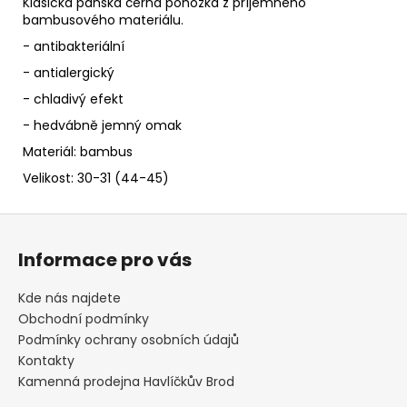
č
Klasická pánská černá ponožka z příjemného
u
bambusového materiálu.
j
- antibakteriální
e
- antialergický
m
- chladivý efekt
e
- hedvábně jemný omak
Materiál: bambus
NÁKRČNÍKY
S
Velikost: 30-31 (44-45)
VÁNOČNÍMI
MOTIVY
Z
249
Kč
á
Informace pro vás
p
a
Kde nás najdete
t
Obchodní podmínky
í
Podmínky ochrany osobních údajů
Kontakty
Kamenná prodejna Havlíčkův Brod