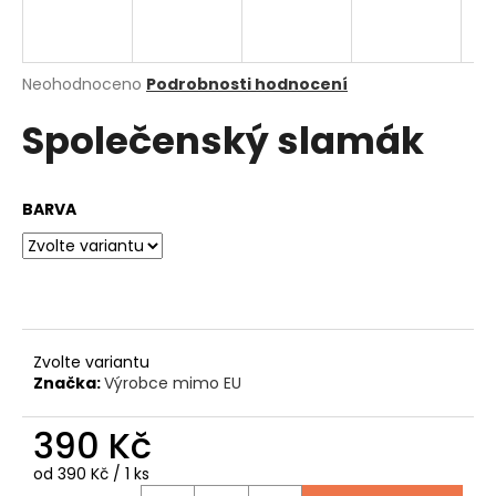
a
j
í
Průměrné
Neohodnoceno
Podrobnosti hodnocení
hodnocení
t
Společenský slamák
produktu
?
je
0,0
z
BARVA
5
hvězdiček.
HLEDAT
D
Zvolte variantu
o
Značka:
Výrobce mimo EU
p
o
390 Kč
r
u
Měrná
od 390 Kč / 1 ks
cena: