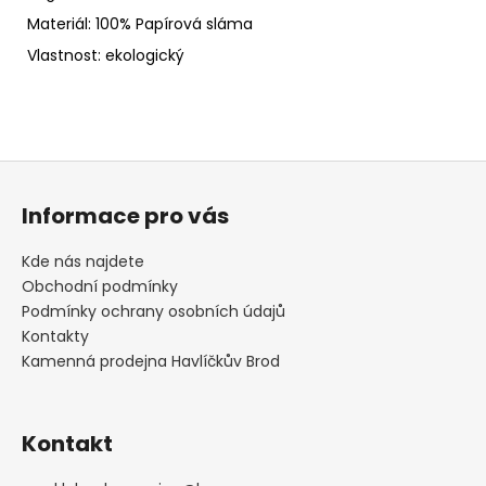
Materiál: 100% Papírová sláma
Vlastnost: ekologický
Z
á
Informace pro vás
p
a
Kde nás najdete
t
Obchodní podmínky
í
Podmínky ochrany osobních údajů
Kontakty
Kamenná prodejna Havlíčkův Brod
Kontakt