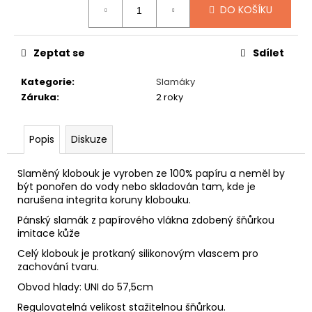
č
DO KOŠÍKU
u
j
e
Zeptat se
Sdílet
m
e
Kategorie
:
Slamáky
Záruka
:
2 roky
MYSLIVECKÝ
KLOBOUK
Popis
Diskuze
1
450
Kč
Slaměný klobouk je vyroben ze 100% papíru a neměl by
být ponořen do vody nebo skladován tam, kde je
narušena integrita koruny klobouku.
Pánský slamák z papírového vlákna zdobený šňůrkou
imitace kůže
Celý klobouk je protkaný silikonovým vlascem pro
zachování tvaru.
Obvod hlady: UNI do 57,5cm
Regulovatelná velikost stažitelnou šňůrkou.