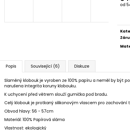
FLEECOVÉ NÁKRČNÍKY
SPACÍ ČEPICE 
Měr
od 54
125 Kč
149 Kč
cena
Kate
Záru
Mate
Popis
Související (6)
Diskuze
Slaměný klobouk je vyroben ze 100% papíru a neměl by být p
narušena integrita koruny klobouku.
K uchycení před větrem slouží gumička pod bradu.
Celý klobouk je protkaný silikonovým vlascem pro zachování t
Obvod hlavy: 56 - 57cm
Materiál: 100% Papírová sláma
Vlastnost: ekologický