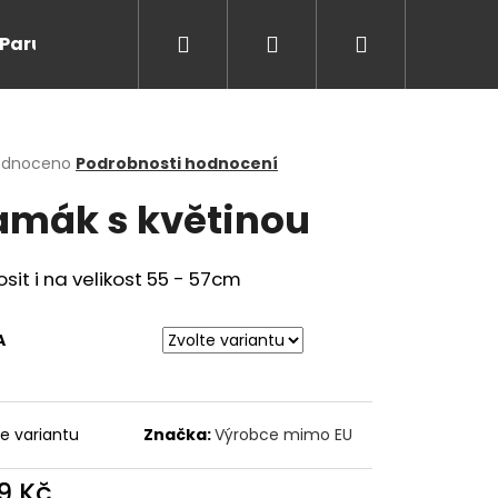
Hledat
Přihlášení
Nákupní
Paruky/kanekalon
Doprodej
Na cesty
O
košík
rné
odnoceno
Podrobnosti hodnocení
cení
amák s květinou
ktu
osit i na velikost 55 - 57cm
ček.
A
Následující
te variantu
Značka:
Výrobce mimo EU
9 Kč