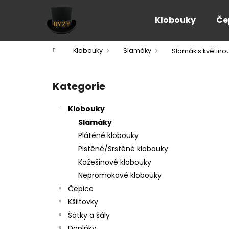
K
Přejít
na
o
Klobouky
Če
obsah
Zpět
Zpět
š
do
do
í
Domů
Klobouky
Slamáky
Slamák s květino
k
obchodu
obchodu
P
o
Kategorie
Přeskočit
s
kategorie
t
Klobouky
r
Slamáky
a
Plátěné klobouky
n
Plstěné/Srstěné klobouky
n
Kožešinové klobouky
í
Nepromokavé klobouky
p
Čepice
a
Kšiltovky
n
Šátky a šály
e
Doplňky