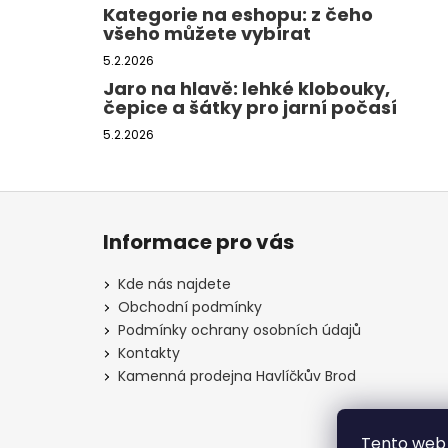
Kategorie na eshopu: z čeho
všeho můžete vybírat
5.2.2026
Jaro na hlavě: lehké klobouky,
čepice a šátky pro jarní počasí
5.2.2026
Z
á
Informace pro vás
p
a
Kde nás najdete
t
Obchodní podmínky
í
Podmínky ochrany osobních údajů
Kontakty
Kamenná prodejna Havlíčkův Brod
Tento web 