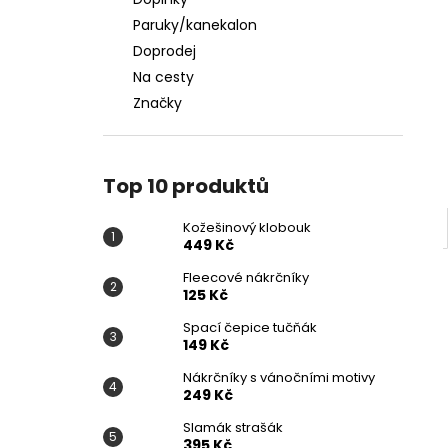
KOŽEŠINOVÝ KLOBOUK
l
Paruky/kanekalon
449 Kč
Doprodej
Na cesty
Značky
Top 10 produktů
Kožešinový klobouk
449 Kč
Fleecové nákrčníky
125 Kč
Spací čepice tučňák
149 Kč
Nákrčníky s vánočními motivy
249 Kč
Slamák strašák
395 Kč