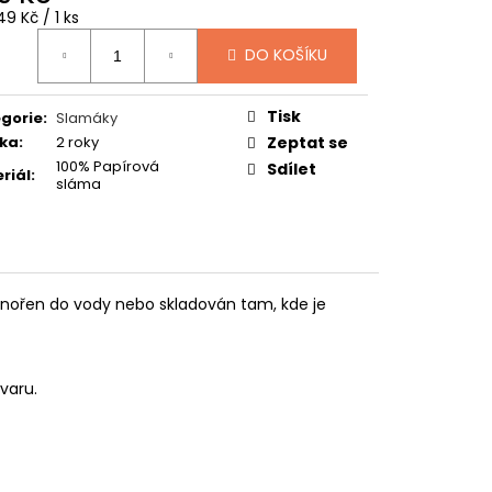
TUČŇÁK
ná
9 Kč / 1 ks
:
DO KOŠÍKU
Tisk
gorie
:
Slamáky
ka
:
2 roky
Zeptat se
100% Papírová
Sdílet
riál
:
sláma
onořen do vody nebo skladován tam, kde je
varu.