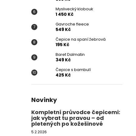
Myslivecký klobouk
1 450 Kč
Gavroche fleece
549 Kč
Čepice na spaní žebrová
195 Kč
Baret Dalmatin
349 Kč
Čepice s bambulí
425 Kč
Novinky
Kompletní průvodce čepicemi:
jak vybrat tu pravou – od
pletených po kožešinové
5.2.2026