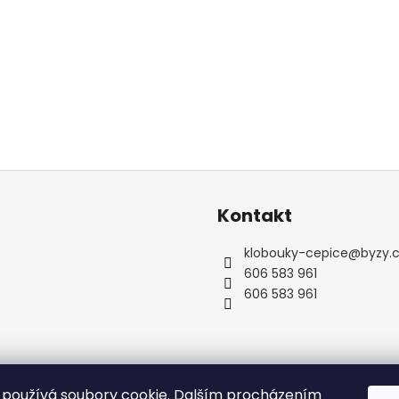
Kontakt
klobouky-cepice
@
byzy.
606 583 961
606 583 961
používá soubory cookie. Dalším procházením