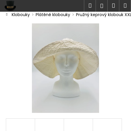
K
Přejít
Hledat
Náku
M
Přihlášen
na
o
obsah
Zpět
Zpět
Klobouky
Plátěné klobouky
Pružný keprový klobouk XX
košík
š
Domů
í
C
k
o
p
o
t
ř
e
b
u
j
e
t
e
n