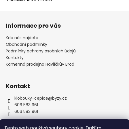
Z
á
Informace pro vás
p
a
Kde nás najdete
t
Obchodní podmínky
í
Podmínky ochrany osobních údajů
Kontakty
Kamenná prodejna Havlíčkův Brod
Kontakt
klobouky-cepice
@
byzy.cz
606 583 961
606 583 961
Tento web používá soubory cookie. Dalším