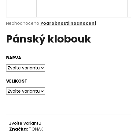
a
j
í
Průměrné
Neohodnoceno
Podrobnosti hodnocení
hodnocení
t
Pánský klobouk
produktu
?
je
0,0
z
BARVA
5
hvězdiček.
HLEDAT
VELIKOST
D
o
p
o
Zvolte variantu
r
Značka:
TONAK
u