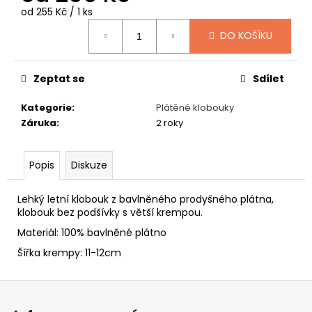
č
Měrná
od 255 Kč / 1 ks
u
cena:
j
DO KOŠÍKU
e
m
e
Zeptat se
Sdílet
Kategorie
:
Plátěné klobouky
SLAMÁK
Záruka
:
2 roky
STRAŠÁK
395
Kč
Popis
Diskuze
Lehký letní klobouk z bavlněného prodyšného plátna,
klobouk bez podšívky s větší krempou.
Materiál: 100% bavlněné plátno
Šířka krempy: 11-12cm
Z
á