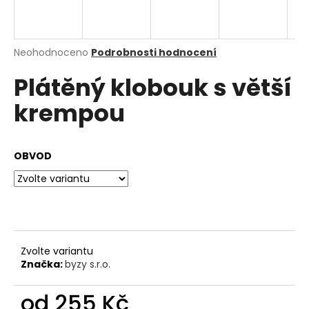
a
j
í
Průměrné
Neohodnoceno
Podrobnosti hodnocení
hodnocení
t
Plátěný klobouk s větší
produktu
?
je
krempou
0,0
z
5
hvězdiček.
OBVOD
HLEDAT
D
o
p
Zvolte variantu
o
Značka:
byzy s.r.o.
r
u
od
255 Kč