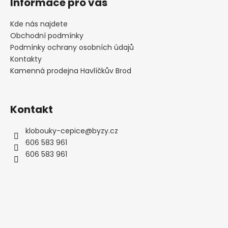
Informace pro vás
p
a
Kde nás najdete
t
Obchodní podmínky
í
Podmínky ochrany osobních údajů
Kontakty
Kamenná prodejna Havlíčkův Brod
Kontakt
klobouky-cepice
@
byzy.cz
606 583 961
606 583 961