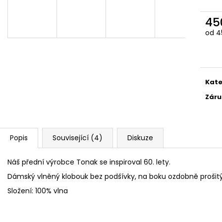
FLEECOVÉ NÁKRČNÍKY
SPACÍ ČEPICE 
125 Kč
149 Kč
45
Měr
od 45
cena
Kate
Záru
Popis
Související (4)
Diskuze
Náš přední výrobce Tonak se inspiroval 60. lety.
Dámský vlněný klobouk bez podšívky, na boku ozdobně prošitý
Složení: 100% vlna