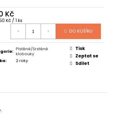
TUČŇÁK
0 Kč
ná
0 Kč / 1 ks
:
DO KOŠÍKU
Tisk
Plstěné/Srstěné
gorie
:
klobouky
Zeptat se
ka
:
2 roky
Sdílet
.