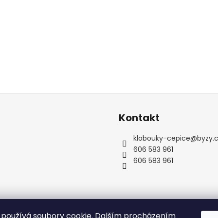
Kontakt
klobouky-cepice
@
byzy.
606 583 961
606 583 961
používá soubory cookie. Dalším procházením