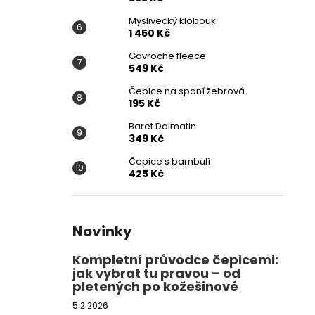
Myslivecký klobouk
1 450 Kč
Gavroche fleece
549 Kč
Čepice na spaní žebrová
195 Kč
Baret Dalmatin
349 Kč
Čepice s bambulí
425 Kč
Novinky
Kompletní průvodce čepicemi:
jak vybrat tu pravou – od
pletených po kožešinové
5.2.2026