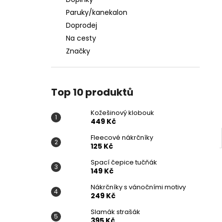
KOŽEŠINOVÝ KLOBOUK
l
Paruky/kanekalon
449 Kč
Doprodej
Na cesty
Značky
Top 10 produktů
Kožešinový klobouk
449 Kč
Fleecové nákrčníky
125 Kč
Spací čepice tučňák
149 Kč
Nákrčníky s vánočními motivy
249 Kč
Slamák strašák
395 Kč