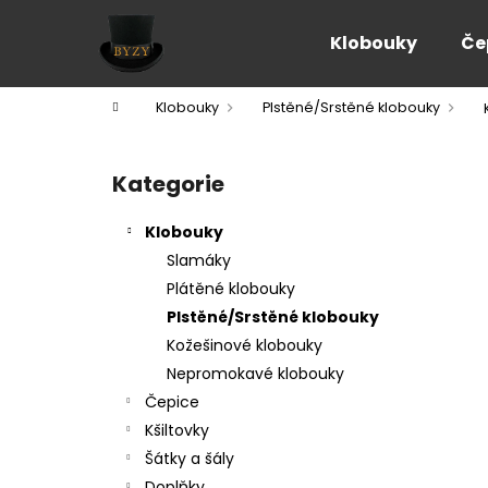
K
Přejít
na
o
Klobouky
Če
obsah
Zpět
Zpět
š
do
do
í
Domů
Klobouky
Plstěné/Srstěné klobouky
k
obchodu
obchodu
P
o
Kategorie
Přeskočit
s
kategorie
t
Klobouky
r
Slamáky
a
Plátěné klobouky
n
Plstěné/Srstěné klobouky
n
Kožešinové klobouky
í
Nepromokavé klobouky
p
Čepice
a
Kšiltovky
n
Šátky a šály
e
Doplňky