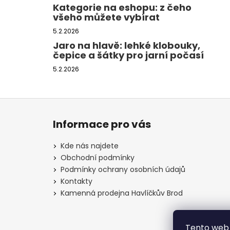
Kategorie na eshopu: z čeho
všeho můžete vybírat
5.2.2026
Jaro na hlavě: lehké klobouky,
čepice a šátky pro jarní počasí
5.2.2026
Z
á
Informace pro vás
p
a
Kde nás najdete
t
Obchodní podmínky
í
Podmínky ochrany osobních údajů
Kontakty
Kamenná prodejna Havlíčkův Brod
Tento web 