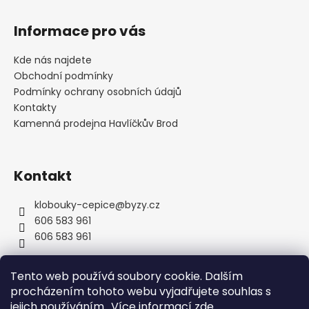
Z
á
Informace pro vás
p
a
Kde nás najdete
t
Obchodní podmínky
í
Podmínky ochrany osobních údajů
Kontakty
Kamenná prodejna Havlíčkův Brod
Kontakt
klobouky-cepice
@
byzy.cz
606 583 961
606 583 961
Tento web používá soubory cookie. Dalším
procházením tohoto webu vyjadřujete souhlas s
jejich používáním.. Více informací
zde
.