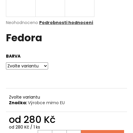
a
j
í
Průměrné
Neohodnoceno
Podrobnosti hodnocení
hodnocení
t
Fedora
produktu
?
je
0,0
z
BARVA
5
hvězdiček.
HLEDAT
D
Zvolte variantu
o
Značka:
Výrobce mimo EU
p
o
od
280 Kč
r
u
Měrná
od 280 Kč / 1 ks
cena: