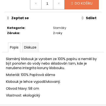
č
DO KOŠÍKU
u
j
e
Zeptat se
Sdílet
m
e
Kategorie
:
Slamáky
Záruka
:
2 roky
SLAMÁK
STRAŠÁK
Popis
Diskuze
395
Kč
Slaměný klobouk je vyroben ze 100% papíru a neměl by
být ponořen do vody nebo skladován tam, kde je
narušena integrita koruny klobouku.
Materiál: 100% Papírová sláma
Klobouk je lehce vypodšívkovaný.
Obvod hlavy: 58 cm
Vlastnost: ekologický