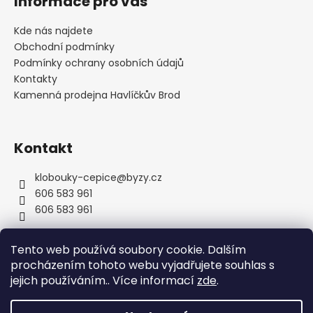
Informace pro vás
p
a
Kde nás najdete
t
Obchodní podmínky
í
Podmínky ochrany osobních údajů
Kontakty
Kamenná prodejna Havlíčkův Brod
Kontakt
klobouky-cepice
@
byzy.cz
606 583 961
606 583 961
Tento web používá soubory cookie. Dalším
procházením tohoto webu vyjadřujete souhlas s
jejich používáním.. Více informací
zde
.