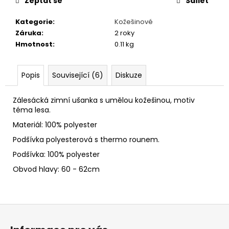
č
Zeptat se
Sdílet
u
Kategorie
:
Kožešinové
j
Záruka
:
2 roky
e
Hmotnost
:
0.11 kg
m
e
Popis
Související (6)
Diskuze
GAVROCHE
FLEECE
Zálesácká zimní ušanka s umělou kožešinou, motiv
549
téma lesa.
Kč
Materiál: 100% polyester
Podšívka polyesterová s thermo rounem.
Podšívka: 100% polyester
Obvod hlavy: 60 - 62cm
Z
á