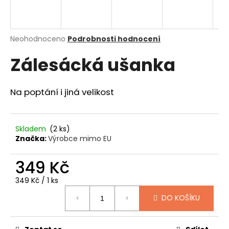
a
j
í
Průměrné
Neohodnoceno
Podrobnosti hodnocení
hodnocení
t
Zálesácká ušanka
produktu
?
je
0,0
z
Na poptání i jiná velikost
5
hvězdiček.
HLEDAT
Skladem
(2 ks)
Značka:
Výrobce mimo EU
349 Kč
D
o
Měrná
349 Kč / 1 ks
p
cena:
o
DO KOŠÍKU
r
u