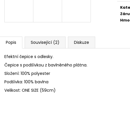
FLEECOVÉ NÁKRČNÍKY
SPACÍ ČEPICE 
Kate
125 Kč
149 Kč
Záru
Hmo
Popis
Související (2)
Diskuze
Efektní čepice s odlesky.
Čepice s podšívkou z bavlněného plátna.
Složení: 100% polyester
Podšívka: 100% bavlna
Velikost: ONE SIZE (59cm)