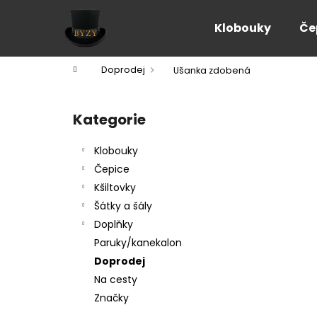
K
Přejít
na
o
Klobouky
Če
obsah
Zpět
Zpět
š
do
do
í
Domů
Doprodej
Ušanka zdobená
k
obchodu
obchodu
P
o
Kategorie
Přeskočit
s
kategorie
t
Klobouky
r
Čepice
a
Kšiltovky
n
Šátky a šály
n
Doplňky
í
Paruky/kanekalon
p
Doprodej
a
Na cesty
n
Značky
e