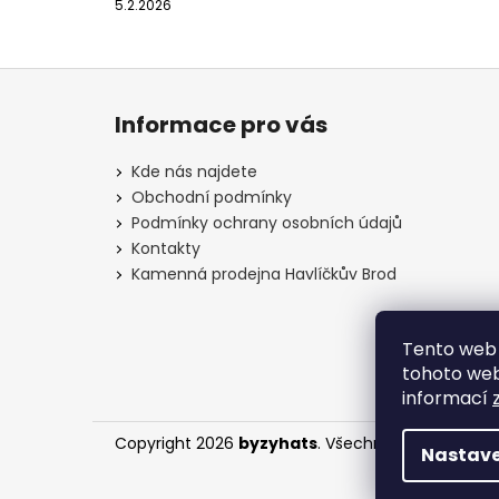
5.2.2026
Z
á
Informace pro vás
p
a
Kde nás najdete
t
Obchodní podmínky
í
Podmínky ochrany osobních údajů
Kontakty
Kamenná prodejna Havlíčkův Brod
Tento web 
tohoto webu
informací
Copyright 2026
byzyhats
. Všechna práva vyhra
Nastave