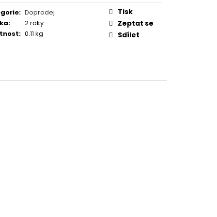
TUČŇÁK
Tisk
gorie
:
Doprodej
ka
:
2 roky
Zeptat se
tnost
:
0.11 kg
Sdílet