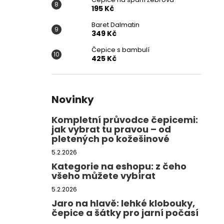
195 Kč
Baret Dalmatin
349 Kč
Čepice s bambulí
425 Kč
Novinky
Kompletní průvodce čepicemi:
jak vybrat tu pravou – od
pletených po kožešinové
5.2.2026
Kategorie na eshopu: z čeho
všeho můžete vybírat
5.2.2026
Jaro na hlavě: lehké klobouky,
čepice a šátky pro jarní počasí