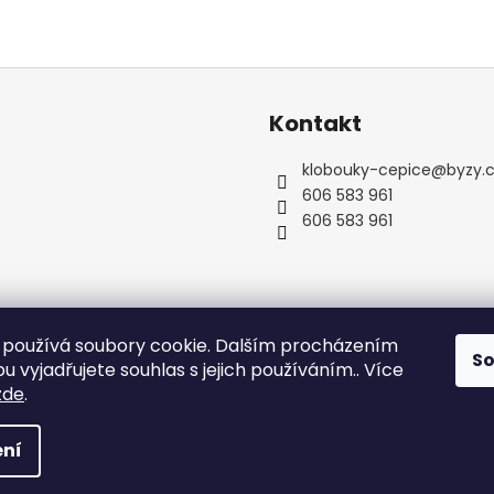
Kontakt
klobouky-cepice
@
byzy.
606 583 961
606 583 961
používá soubory cookie. Dalším procházením
S
 vyjadřujete souhlas s jejich používáním.. Více
zde
.
zena.
Upravit nastavení cookies
ní