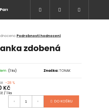
Hledat
Přihlášení
Nákupní
Paruky/kanekalon
Doprodej
Na cesty
O
košík
rné
odnoceno
Podrobnosti hodnocení
cení
anka zdobená
ktu
ček.
adem
(1 ks)
Značka:
TONAK
Kč
–28 %
0 Kč
ná
Následující
č / 1 ks
:
DO KOŠÍKU