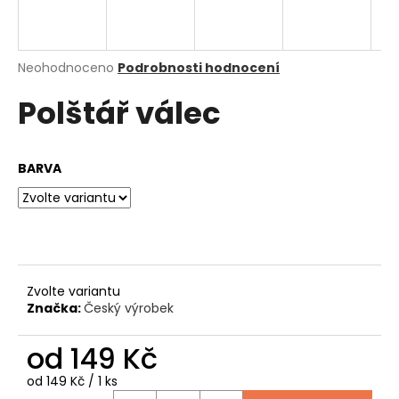
a
j
í
Průměrné
Neohodnoceno
Podrobnosti hodnocení
hodnocení
t
Polštář válec
produktu
?
je
0,0
z
BARVA
5
hvězdiček.
HLEDAT
D
Zvolte variantu
o
Značka:
Český výrobek
p
o
od
149 Kč
r
u
Měrná
od 149 Kč / 1 ks
cena: