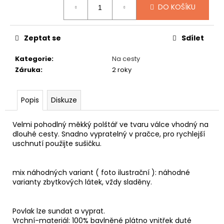
č
DO KOŠÍKU
u
j
e
Zeptat se
Sdílet
m
e
Kategorie
:
Na cesty
Záruka
:
2 roky
SPACÍ
ČEPICE
Popis
Diskuze
TUČŇÁK
149
Kč
Velmi pohodlný měkký polštář ve tvaru válce vhodný na
dlouhé cesty. Snadno vypratelný v pračce, pro rychlejší
uschnutí použijte sušičku.
mix náhodných variant ( foto ilustrační ): náhodné
varianty zbytkových látek, vždy sladěny.
Povlak lze sundat a vyprat.
Vrchní-materiál: 100% bavlněné plátno vnitřek duté