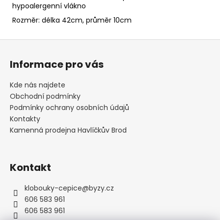
hypoalergenní vlákno
Rozměr: délka 42cm, průměr 10cm
Z
á
Informace pro vás
p
a
Kde nás najdete
t
Obchodní podmínky
í
Podmínky ochrany osobních údajů
Kontakty
Kamenná prodejna Havlíčkův Brod
Kontakt
klobouky-cepice
@
byzy.cz
606 583 961
606 583 961