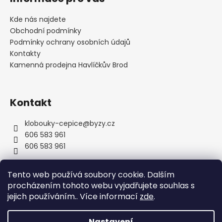
p
a
Kde nás najdete
t
Obchodní podmínky
í
Podmínky ochrany osobních údajů
Kontakty
Kamenná prodejna Havlíčkův Brod
Kontakt
klobouky-cepice
@
byzy.cz
606 583 961
606 583 961
Tento web používá soubory cookie. Dalším
procházením tohoto webu vyjadřujete souhlas s
jejich používáním.. Více informací
zde
.
Nastavení