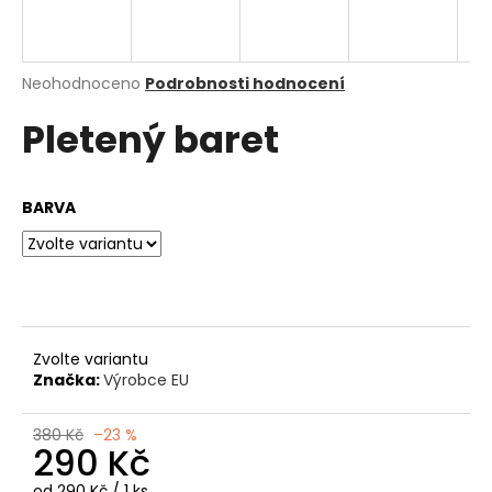
a
j
í
Průměrné
Neohodnoceno
Podrobnosti hodnocení
hodnocení
t
Pletený baret
produktu
?
je
0,0
z
BARVA
5
hvězdiček.
HLEDAT
D
Zvolte variantu
o
Značka:
Výrobce EU
p
o
380 Kč
–23 %
r
290 Kč
u
Měrná
od 290 Kč / 1 ks