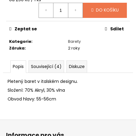
č
cena:
u
DO KOŠÍKU
j
e
m
Zeptat se
Sdílet
e
Kategorie
:
Barety
Záruka
:
2 roky
SLAMÁK
STRAŠÁK
395
Popis
Související (4)
Diskuze
Kč
Pletený baret v italském designu.
Složení: 70% Akryl, 30% vlna
Obvod hlavy: 55-56cm
Z
á
Informace pro vás