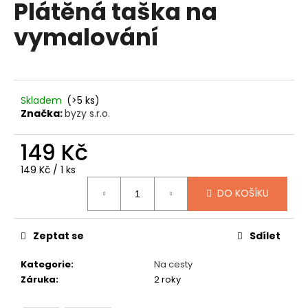
Plátěná taška na
produktu
a
je
vymalování
0,0
j
z
í
5
t
hvězdiček.
?
Skladem
(>5 ks)
Značka:
byzy s.r.o.
149 Kč
HLEDAT
Měrná
149 Kč / 1 ks
cena:
DO KOŠÍKU
D
o
Zeptat se
Sdílet
p
o
Kategorie
:
Na cesty
r
Záruka
:
2 roky
u