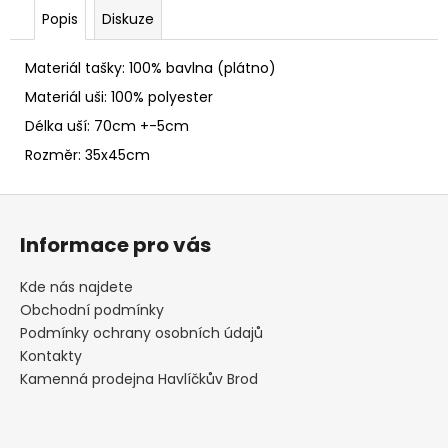
č
Popis
Diskuze
u
j
e
Materiál tašky: 100% bavlna (plátno)
m
Materiál uši: 100% polyester
e
Délka uší: 70cm +-5cm
Rozměr: 35x45cm
FLEECOVÉ
NÁKRČNÍKY
Z
125
á
Kč
Informace pro vás
p
a
Kde nás najdete
t
Obchodní podmínky
í
Podmínky ochrany osobních údajů
Kontakty
Kamenná prodejna Havlíčkův Brod