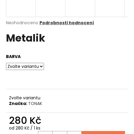
a
j
í
Průměrné
Neohodnoceno
Podrobnosti hodnocení
hodnocení
t
Metalik
produktu
?
je
0,0
z
BARVA
5
hvězdiček.
HLEDAT
D
Zvolte variantu
o
Značka:
TONAK
p
o
280 Kč
r
u
Měrná
od 280 Kč / 1 ks
cena: