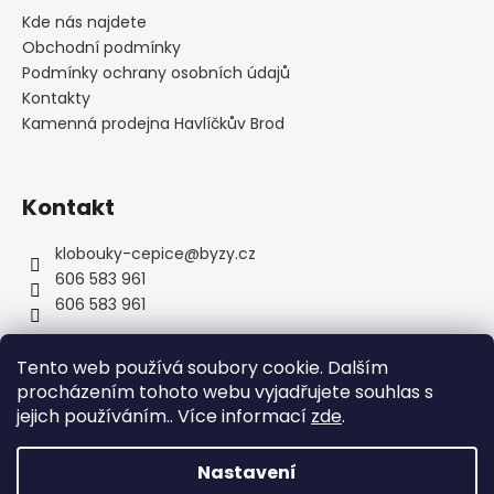
a
Kde nás najdete
t
Obchodní podmínky
í
Podmínky ochrany osobních údajů
Kontakty
Kamenná prodejna Havlíčkův Brod
Kontakt
klobouky-cepice
@
byzy.cz
606 583 961
606 583 961
Tento web používá soubory cookie. Dalším
procházením tohoto webu vyjadřujete souhlas s
jejich používáním.. Více informací
zde
.
Nastavení
Vytvořil Shoptet