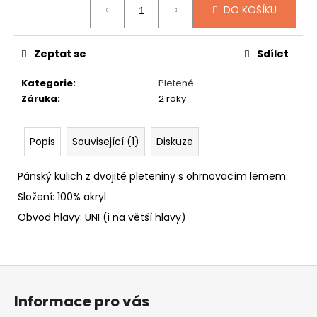
č
DO KOŠÍKU
u
j
e
Zeptat se
Sdílet
m
e
Kategorie
:
Pletené
Záruka
:
2 roky
GAVROCHE
FLEECE
Popis
Související (1)
Diskuze
549
Kč
Pánský kulich z dvojité pleteniny s ohrnovacím lemem.
Složení: 100% akryl
Obvod hlavy: UNI (i na větší hlavy)
Z
á
Informace pro vás
p