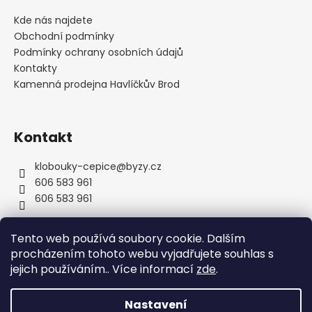
p
a
Kde nás najdete
t
Obchodní podmínky
í
Podmínky ochrany osobních údajů
Kontakty
Kamenná prodejna Havlíčkův Brod
Kontakt
klobouky-cepice
@
byzy.cz
606 583 961
606 583 961
Tento web používá soubory cookie. Dalším
procházením tohoto webu vyjadřujete souhlas s
jejich používáním.. Více informací
zde
.
Nastavení