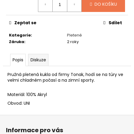
č
DO KOŠÍKU
u
j
e
Zeptat se
Sdílet
m
e
Kategorie
:
Pletené
Záruka
:
2 roky
FLEECOVÉ
NÁKRČNÍKY
Popis
Diskuze
125
Kč
Pružná pletená kukla od firmy Tonak, hodí se na túry ve
velmi chladném počasí a na zimní sporty.
Materiál: 100% Akryl
Obvod: UNI
Z
á
Informace pro vás