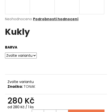
a
j
í
Průměrné
Neohodnoceno
Podrobnosti hodnocení
hodnocení
t
Kukly
produktu
?
je
0,0
z
BARVA
5
hvězdiček.
HLEDAT
D
Zvolte variantu
o
Značka:
TONAK
p
o
280 Kč
r
u
Měrná
od 280 Kč / 1 ks
cena: