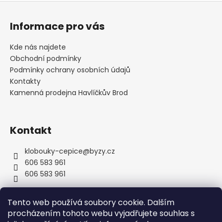
Z
á
Informace pro vás
p
a
Kde nás najdete
t
Obchodní podmínky
í
Podmínky ochrany osobních údajů
Kontakty
Kamenná prodejna Havlíčkův Brod
Kontakt
klobouky-cepice
@
byzy.cz
606 583 961
606 583 961
Tento web používá soubory cookie. Dalším
procházením tohoto webu vyjadřujete souhlas s