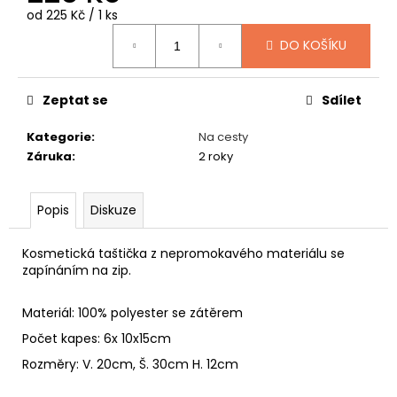
č
Měrná
od 225 Kč / 1 ks
u
cena:
j
DO KOŠÍKU
e
m
e
Zeptat se
Sdílet
Kategorie
:
Na cesty
MYSLIVECKÝ
Záruka
:
2 roky
KLOBOUK
1
450
Popis
Diskuze
Kč
Kosmetická taštička z nepromokavého materiálu se
zapínáním na zip.
Materiál: 100% polyester se zátěrem
Počet kapes: 6x 10x15cm
Rozměry: V. 20cm, Š. 30cm H. 12cm