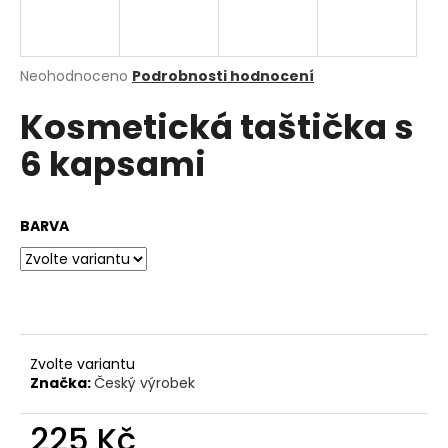
a
j
í
Průměrné
Neohodnoceno
Podrobnosti hodnocení
hodnocení
t
Kosmetická taštička s
produktu
?
je
6 kapsami
0,0
z
5
hvězdiček.
BARVA
HLEDAT
D
o
p
Zvolte variantu
o
Značka:
Český výrobek
r
u
225 Kč