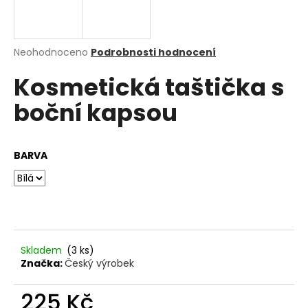
a
j
í
Průměrné
Neohodnoceno
Podrobnosti hodnocení
hodnocení
t
Kosmetická taštička s
produktu
?
je
boční kapsou
0,0
z
5
hvězdiček.
BARVA
HLEDAT
D
o
p
Skladem
(3 ks)
o
Značka:
Český výrobek
r
u
225 Kč