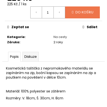
č
Měrná
225 Kč / 1 ks
u
cena:
j
DO KOŠÍKU
e
m
e
Zeptat se
Sdílet
Kategorie
:
Na cesty
GAVROCHE
Záruka
:
2 roky
FLEECE
549
Kč
Popis
Diskuze
Kosmetická taštička z nepromokavého materiálu se
zapínáním na zip, boční kapsou se zapínáním na zip a
poutkem na pověšení v délce 10cm.
Materiál: 100% polyester se zátěrem
Rozměry: V. 18cm, Š. 30cm, H. 8cm