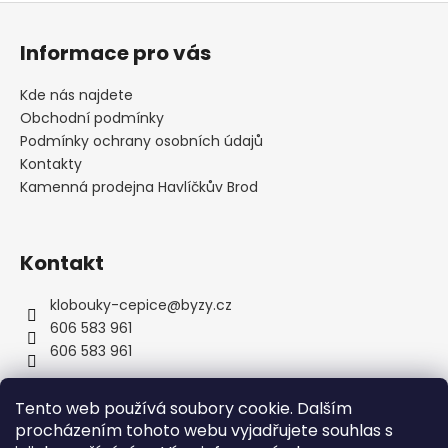
Z
á
Informace pro vás
p
a
Kde nás najdete
t
Obchodní podmínky
í
Podmínky ochrany osobních údajů
Kontakty
Kamenná prodejna Havlíčkův Brod
Kontakt
klobouky-cepice
@
byzy.cz
606 583 961
606 583 961
Tento web používá soubory cookie. Dalším
procházením tohoto webu vyjadřujete souhlas s