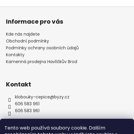
Z
á
Informace pro vás
p
a
Kde nás najdete
t
Obchodní podmínky
í
Podmínky ochrany osobních údajů
Kontakty
Kamenná prodejna Havlíčkův Brod
Kontakt
klobouky-cepice
@
byzy.cz
606 583 961
606 583 961
Tento web používá soubory cookie. Dalším