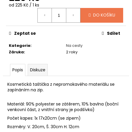
č
Měrná
od 225 Kč / 1 ks
u
cena:
j
DO KOŠÍKU
e
m
e
Zeptat se
Sdílet
Kategorie
:
Na cesty
KOŽEŠINOVÝ
Záruka
:
2 roky
KLOBOUK
449
Kč
Popis
Diskuze
Kosmetická taštička z nepromokavého materiálu se
zapínáním na zip.
Materiál: 90% polyester se zátěrem, 10% bavlna (boční
venkovní část, z vnitřní strany je podšívka)
Počet kapes: 1x 17x20cm (se zipem)
Rozměry: V. 20cm, Š. 30cm H. 12cm