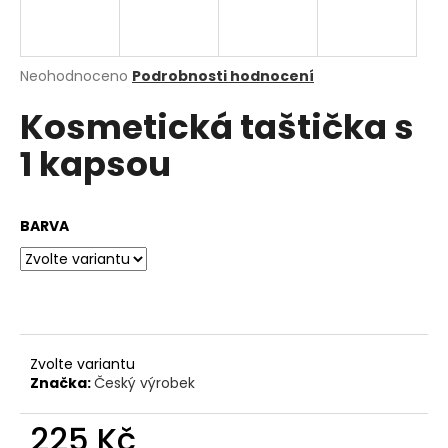
a
j
í
Průměrné
Neohodnoceno
Podrobnosti hodnocení
hodnocení
t
Kosmetická taštička s
produktu
?
je
1 kapsou
0,0
z
5
hvězdiček.
BARVA
HLEDAT
D
o
p
Zvolte variantu
o
Značka:
Český výrobek
r
u
225 Kč