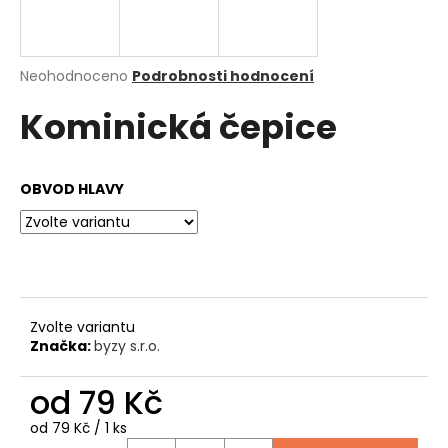
a
j
í
Průměrné
Neohodnoceno
Podrobnosti hodnocení
hodnocení
t
Kominická čepice
produktu
?
je
0,0
z
OBVOD HLAVY
5
hvězdiček.
HLEDAT
D
Zvolte variantu
o
Značka:
byzy s.r.o.
p
o
od
79 Kč
r
u
Měrná
od 79 Kč / 1 ks
cena: