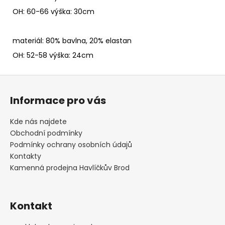
OH: 60-66 výška: 30cm
materiál: 80% bavlna, 20% elastan
OH: 52-58 výška: 24cm
Z
á
Informace pro vás
p
a
Kde nás najdete
t
Obchodní podmínky
í
Podmínky ochrany osobních údajů
Kontakty
Kamenná prodejna Havlíčkův Brod
Kontakt