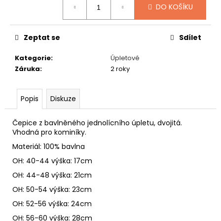
č
DO KOŠÍKU
u
j
e
Zeptat se
Sdílet
m
e
Kategorie
:
Úpletové
Záruka
:
2 roky
SPACÍ
ČEPICE
Popis
Diskuze
TUČŇÁK
149
Kč
Čepice z bavlněného jednolícního úpletu, dvojitá.
Vhodná pro kominíky.
Materiál: 100% bavlna
OH: 40-44 výška: 17cm
OH: 44-48 výška: 21cm
OH: 50-54 výška: 23cm
OH: 52-56 výška: 24cm
OH: 56-60 výška: 28cm