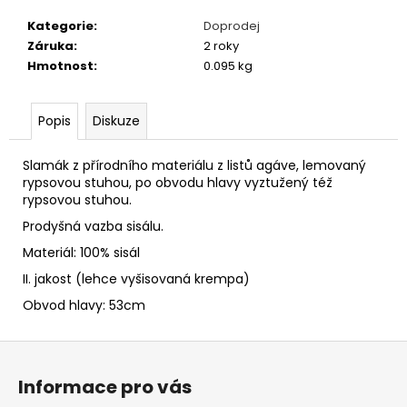
č
u
Kategorie
:
Doprodej
j
Záruka
:
2 roky
e
Hmotnost
:
0.095 kg
m
e
Popis
Diskuze
FLEECOVÉ
Slamák z přírodního materiálu z listů agáve, lemovaný
NÁKRČNÍKY
rypsovou stuhou, po obvodu hlavy vyztužený též
125
rypsovou stuhou.
Kč
Prodyšná vazba sisálu.
Materiál: 100% sisál
II. jakost (lehce vyšisovaná krempa)
Obvod hlavy: 53cm
Z
á
Informace pro vás
p