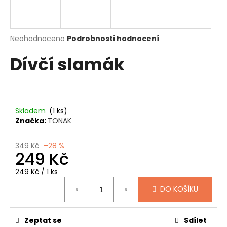
a
j
í
Průměrné
Neohodnoceno
Podrobnosti hodnocení
hodnocení
t
Dívčí slamák
produktu
?
je
0,0
z
5
hvězdiček.
Skladem
(1 ks)
HLEDAT
Značka:
TONAK
349 Kč
–28 %
249 Kč
D
o
Měrná
249 Kč / 1 ks
cena:
p
DO KOŠÍKU
o
r
u
Zeptat se
Sdílet