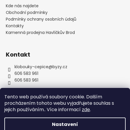
a
Kde nás najdete
t
Obchodní podmínky
í
Podmínky ochrany osobních údajů
Kontakty
Kamenná prodejna Havlíčkův Brod
Kontakt
klobouky-cepice
@
byzy.cz
606 583 961
606 583 961
Tento web používá soubory cookie. Dalším
procházením tohoto webu vyjadřujete souhlas s
jejich používáním.. Více informací
zde
.
Nastavení
Vytvořil Shoptet