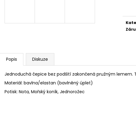
cena
FLEECOVÉ NÁKRČNÍKY
SPACÍ ČEPICE 
125 Kč
149 Kč
Kate
Záru
Popis
Diskuze
Jednoduchá čepice bez podšití zakončená pružným lemem. Ty
Materiál: bavlna/elastan (bavlněný úplet)
Potisk: Nota, Mořský koník, Jednorožec