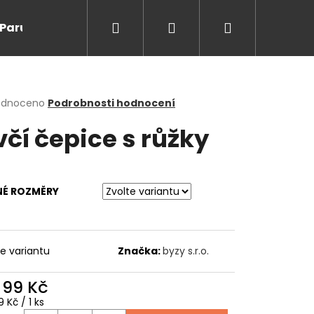
Hledat
Přihlášení
Nákupní
Paruky/kanekalon
Doprodej
Na cesty
O
košík
rné
odnoceno
Podrobnosti hodnocení
cení
včí čepice s růžky
ktu
NÉ ROZMĚRY
ček.
te variantu
Značka:
byzy s.r.o.
Následující
d
99 Kč
ná
 Kč / 1 ks