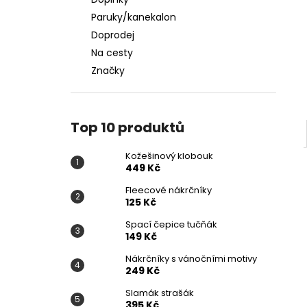
KOŽEŠINOVÝ KLOBOUK
l
Paruky/kanekalon
449 Kč
Doprodej
Na cesty
Značky
Top 10 produktů
Kožešinový klobouk
449 Kč
Fleecové nákrčníky
125 Kč
Spací čepice tučňák
149 Kč
Nákrčníky s vánočními motivy
249 Kč
Slamák strašák
395 Kč