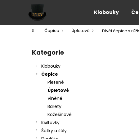
K
Přejít
na
o
Klobouky
Če
obsah
Zpět
Zpět
š
do
do
í
Domů
Čepice
Úpletové
Dívčí čepice s růž
k
obchodu
obchodu
P
o
Kategorie
Přeskočit
s
kategorie
t
Klobouky
r
Čepice
a
Pletené
n
Úpletové
n
Vlněné
í
Barety
p
Kožešinové
a
Kšiltovky
n
Šátky a šály
e
Doplňky