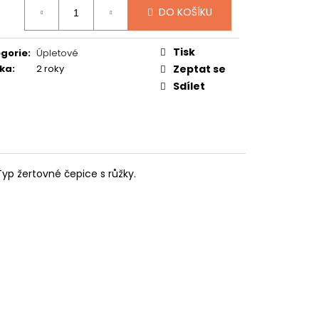
:
TUČŇÁK
DO KOŠÍKU
Tisk
gorie
:
Úpletové
ka
:
2 roky
Zeptat se
Sdílet
p žertovné čepice s růžky.