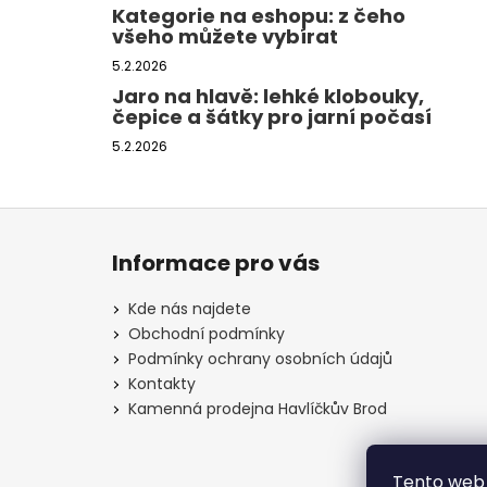
Kategorie na eshopu: z čeho
všeho můžete vybírat
5.2.2026
Jaro na hlavě: lehké klobouky,
čepice a šátky pro jarní počasí
5.2.2026
Z
á
Informace pro vás
p
a
Kde nás najdete
t
Obchodní podmínky
í
Podmínky ochrany osobních údajů
Kontakty
Kamenná prodejna Havlíčkův Brod
Tento web 