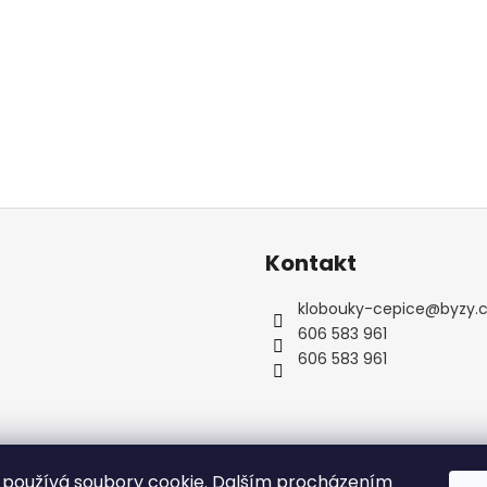
Kontakt
klobouky-cepice
@
byzy.
606 583 961
606 583 961
používá soubory cookie. Dalším procházením