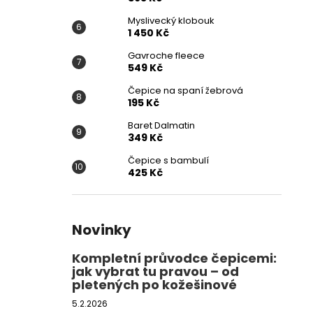
Myslivecký klobouk
1 450 Kč
Gavroche fleece
549 Kč
Čepice na spaní žebrová
195 Kč
Baret Dalmatin
349 Kč
Čepice s bambulí
425 Kč
Novinky
Kompletní průvodce čepicemi:
jak vybrat tu pravou – od
pletených po kožešinové
5.2.2026