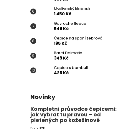
Myslivecký klobouk
1 450 Kč
Gavroche fleece
549 Kč
Čepice na spaní žebrová
195 Kč
Baret Dalmatin
349 Kč
Čepice s bambulí
425 Kč
Novinky
Kompletní průvodce čepicemi:
jak vybrat tu pravou – od
pletených po kožešinové
5.2.2026