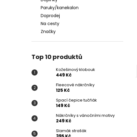
KOŽEŠINOVÝ KLOBOUK
l
Paruky/kanekalon
449 Kč
Doprodej
Na cesty
Značky
Top 10 produktů
Kožešinový klobouk
449 Kč
Fleecové nákrčníky
125 Kč
Spací čepice tučňák
149 Kč
Nákrčníky s vánočními motivy
249 Kč
Slamák strašák
395 Kč