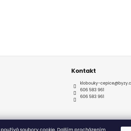
Kontakt
klobouky-cepice
@
byzy.
606 583 961
606 583 961
používá soubory cookie. Dalším procházením