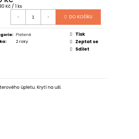
TUČŇÁK
ná
0 Kč / 1 ks
:
DO KOŠÍKU
Tisk
gorie
:
Pletené
ka
:
2 roky
Zeptat se
Sdílet
erového úpletu. Krytí na uši.