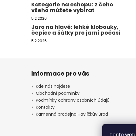
Kategorie na eshopu: z čeho
všeho můžete vybírat
5.2.2026
Jaro na hlavě: lehké klobouky,
čepice a šátky pro jarní počasí
5.2.2026
Z
á
Informace pro vás
p
a
Kde nás najdete
t
Obchodní podmínky
í
Podmínky ochrany osobních údajů
Kontakty
Kamenná prodejna Havlíčkův Brod
Tento web 