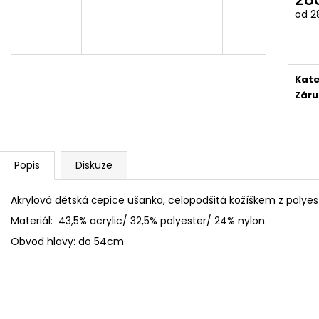
FLEECOVÉ NÁKRČNÍKY
SPACÍ ČEPICE 
Měr
od 28
125 Kč
149 Kč
cena
Kate
Záru
Popis
Diskuze
Akrylová dětská čepice ušanka, celopodšitá kožíškem z polyest
Materiál: 43,5% acrylic/ 32,5% polyester/ 24% nylon
Obvod hlavy: do 54cm