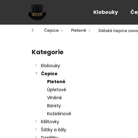
K
Přejít
na
o
Klobouky
Če
obsah
Zpět
Zpět
š
do
do
í
Domů
Čepice
Pletené
Dětská čepice zava
k
obchodu
obchodu
P
o
Kategorie
Přeskočit
s
kategorie
t
Klobouky
r
Čepice
a
Pletené
n
Úpletové
n
Vlněné
í
Barety
p
Kožešinové
a
Kšiltovky
n
Šátky a šály
e
Doplňky