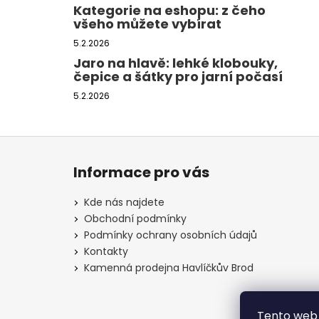
Kategorie na eshopu: z čeho
všeho můžete vybírat
5.2.2026
Jaro na hlavě: lehké klobouky,
čepice a šátky pro jarní počasí
5.2.2026
Z
á
Informace pro vás
p
a
Kde nás najdete
t
Obchodní podmínky
í
Podmínky ochrany osobních údajů
Kontakty
Kamenná prodejna Havlíčkův Brod
Tento web 