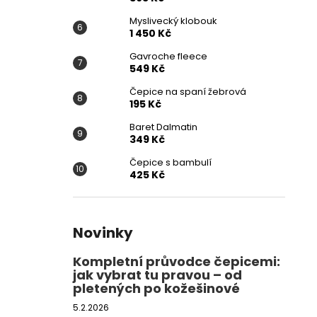
Myslivecký klobouk
1 450 Kč
Gavroche fleece
549 Kč
Čepice na spaní žebrová
195 Kč
Baret Dalmatin
349 Kč
Čepice s bambulí
425 Kč
Novinky
Kompletní průvodce čepicemi:
jak vybrat tu pravou – od
pletených po kožešinové
5.2.2026