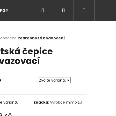
Hledat
Přihlášení
Nákupní
Paruky/kanekalon
Doprodej
Na cesty
O
košík
rné
odnoceno
Podrobnosti hodnocení
cení
tská čepice
ktu
vazovací
ček.
A
Následující
te variantu
Značka:
Výrobce mimo EU
9 Kč