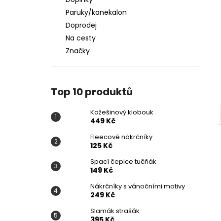
KOŽEŠINOVÝ KLOBOUK
l
Paruky/kanekalon
449 Kč
Doprodej
Na cesty
Značky
Top 10 produktů
Kožešinový klobouk
449 Kč
Fleecové nákrčníky
125 Kč
Spací čepice tučňák
149 Kč
Nákrčníky s vánočními motivy
249 Kč
Slamák strašák
395 Kč