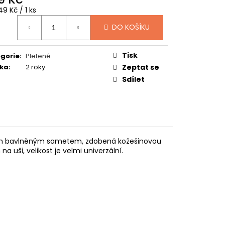
TUČŇÁK
ná
9 Kč / 1 ks
:
DO KOŠÍKU
Tisk
gorie
:
Pletené
ka
:
2 roky
Zeptat se
Sdílet
nkým bavlněným sametem, zdobená kožešinovou
 uši, velikost je velmi univerzální.