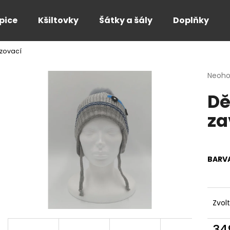
pice
Kšiltovky
Šátky a šály
Doplňky
zovací
Co potřebujete najít?
Průmě
Neoh
hodno
Dě
produ
HLEDAT
je
za
0,0
z
5
Doporučujeme
hvězdi
BARV
Zvol
34