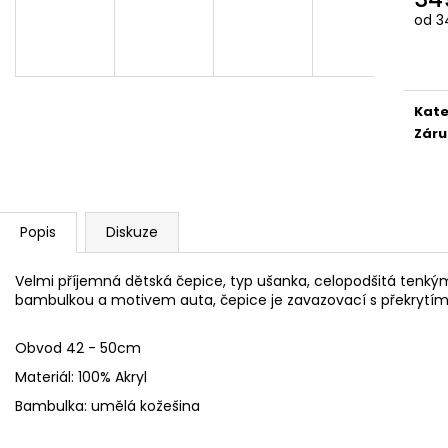
FLEECOVÉ NÁKRČNÍKY
SPACÍ ČEPICE 
Měr
od 34
125 Kč
149 Kč
cena
Kate
Záru
Popis
Diskuze
Velmi příjemná dětská čepice, typ ušanka, celopodšitá te
bambulkou a motivem auta, čepice je zavazovací s překrytím na
Obvod 42 - 50cm
Materiál: 100% Akryl
Bambulka: umělá kožešina