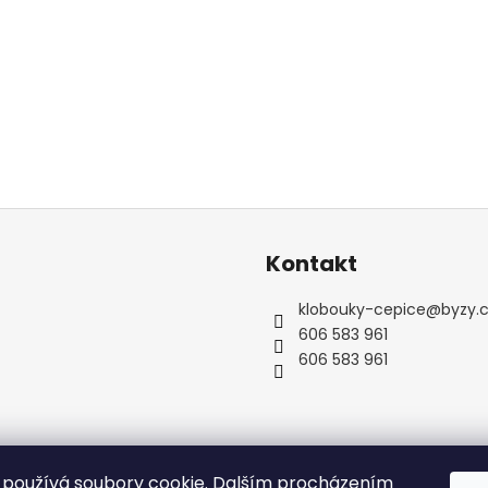
Kontakt
klobouky-cepice
@
byzy.
606 583 961
606 583 961
používá soubory cookie. Dalším procházením