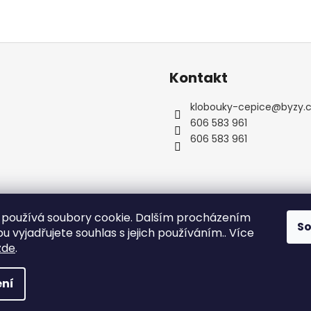
Kontakt
klobouky-cepice
@
byzy.
606 583 961
606 583 961
používá soubory cookie. Dalším procházením
S
 vyjadřujete souhlas s jejich používáním.. Více
zde
.
zena.
Upravit nastavení cookies
ní