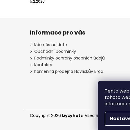
5.2.2026
Z
á
Informace pro vás
p
a
Kde nás najdete
t
Obchodní podmínky
í
Podmínky ochrany osobních údajů
Kontakty
Kamenná prodejna Havlíčkův Brod
Tento web 
tohoto webu
informací
Copyright 2026
byzyhats
. Všechna práva vyhra
Nastave