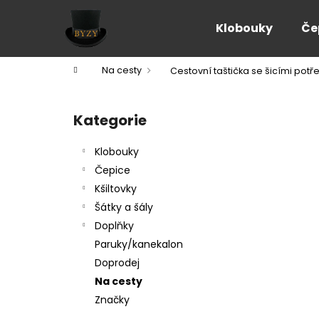
K
Přejít
na
o
Klobouky
Če
obsah
Zpět
Zpět
š
do
do
í
Domů
Na cesty
Cestovní taštička se šicími pot
k
obchodu
obchodu
P
o
Kategorie
Přeskočit
s
kategorie
t
Klobouky
r
Čepice
a
Kšiltovky
n
Šátky a šály
n
Doplňky
í
Paruky/kanekalon
p
Doprodej
a
Na cesty
n
Značky
e