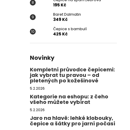
195 Kč
Baret Dalmatin
349 Kč
Čepice s bambulí
425 Kč
Novinky
Kompletní průvodce čepicemi:
jak vybrat tu pravou – od
pletených po kožešinové
5.2.2026
Kategorie na eshopu: z čeho
všeho můžete vybírat
5.2.2026
Jaro na hlavě: lehké klobouky,
čepice a šátky pro jarní počasí