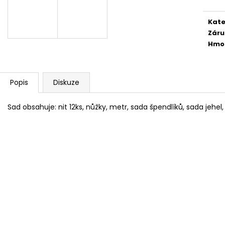
FLEECOVÉ NÁKRČNÍKY
SPACÍ ČEPICE 
125 Kč
149 Kč
Kate
Záru
Hmo
Popis
Diskuze
Sad obsahuje: nit 12ks, nůžky, metr, sada špendlíků, sada jehel