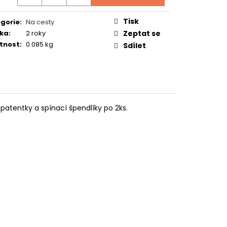
TUČŇÁK
Tisk
gorie
:
Na cesty
ka
:
2 roky
Zeptat se
tnost
:
0.085 kg
Sdílet
, patentky a spínací špendlíky po 2ks.