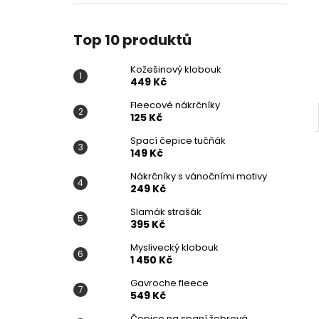
KOŽEŠINOVÝ KLOBOUK
l
449 Kč
Top 10 produktů
Kožešinový klobouk
449 Kč
Fleecové nákrčníky
125 Kč
Spací čepice tučňák
149 Kč
Nákrčníky s vánočními motivy
249 Kč
Slamák strašák
395 Kč
Myslivecký klobouk
1 450 Kč
Gavroche fleece
549 Kč
Čepice na spaní žebrová