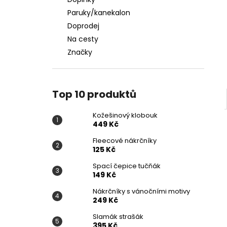
KOŽEŠINOVÝ KLOBOUK
l
Paruky/kanekalon
449 Kč
Doprodej
Na cesty
Značky
Top 10 produktů
Kožešinový klobouk
449 Kč
Fleecové nákrčníky
125 Kč
Spací čepice tučňák
149 Kč
Nákrčníky s vánočními motivy
249 Kč
Slamák strašák
395 Kč