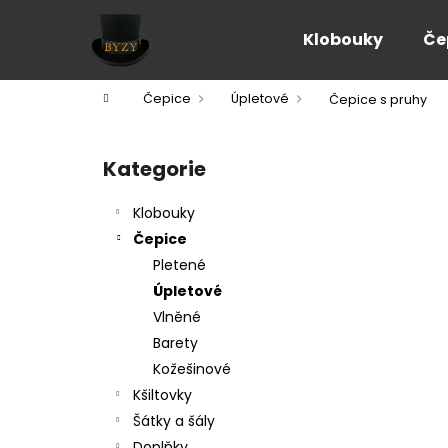
K
Přejít
na
o
Klobouky
Če
obsah
Zpět
Zpět
š
do
do
í
Domů
Čepice
Úpletové
Čepice s pruhy
k
obchodu
obchodu
P
o
Kategorie
Přeskočit
s
kategorie
t
Klobouky
r
Čepice
a
Pletené
n
Úpletové
n
Vlněné
í
Barety
p
Kožešinové
a
Kšiltovky
n
Šátky a šály
e
Doplňky