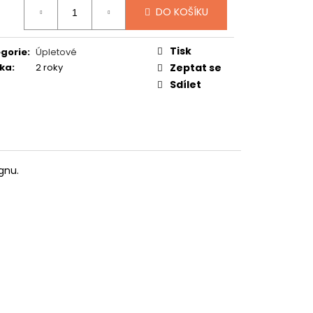
:
TUČŇÁK
DO KOŠÍKU
Tisk
gorie
:
Úpletové
ka
:
2 roky
Zeptat se
Sdílet
gnu.