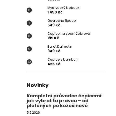
Myslivecký klobouk
1 450 Kč
Gavroche fleece
549 Kč
Čepice na spaní žebrová
195 Kč
Baret Dalmatin
349 Kč
Čepice s bambulí
425 Kč
Novinky
Kompletní průvodce čepicemi:
jak vybrat tu pravou – od
pletených po kožešinové
5.2.2026