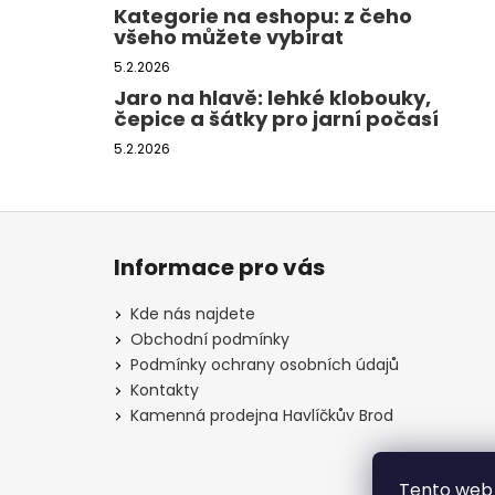
Kategorie na eshopu: z čeho
všeho můžete vybírat
5.2.2026
Jaro na hlavě: lehké klobouky,
čepice a šátky pro jarní počasí
5.2.2026
Z
á
Informace pro vás
p
a
Kde nás najdete
t
Obchodní podmínky
í
Podmínky ochrany osobních údajů
Kontakty
Kamenná prodejna Havlíčkův Brod
Tento web 