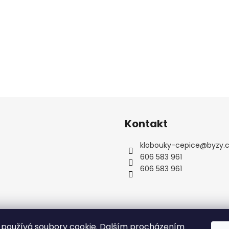
Kontakt
klobouky-cepice
@
byzy.
606 583 961
606 583 961
používá soubory cookie. Dalším procházením