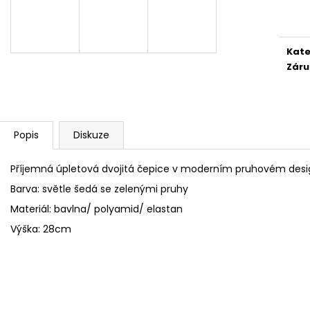
cena
FLEECOVÉ NÁKRČNÍKY
SPACÍ ČEPICE 
125 Kč
149 Kč
Kate
Záru
Popis
Diskuze
Příjemná úpletová dvojitá čepice v moderním pruhovém desi
Barva: světle šedá se zelenými pruhy
Materiál: bavlna/ polyamid/ elastan
Výška: 28cm