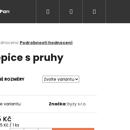
Hledat
Přihlášení
Nákupní
Paruky/kanekalon
Doprodej
Na cesty
O
košík
rné
odnoceno
Podrobnosti hodnocení
cení
pice s pruhy
ktu
NÉ ROZMĚRY
ček.
te variantu
Značka:
byzy s.r.o.
Následující
5 Kč
ná
5 Kč / 1 ks