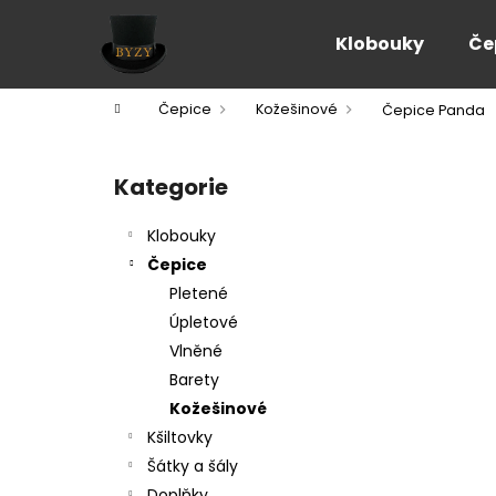
K
Přejít
na
o
Klobouky
Če
obsah
Zpět
Zpět
š
do
do
í
Domů
Čepice
Kožešinové
Čepice Panda
k
obchodu
obchodu
P
o
Kategorie
Přeskočit
s
kategorie
t
Klobouky
r
Čepice
a
Pletené
n
Úpletové
n
Vlněné
í
Barety
p
Kožešinové
a
Kšiltovky
n
Šátky a šály
e
Doplňky