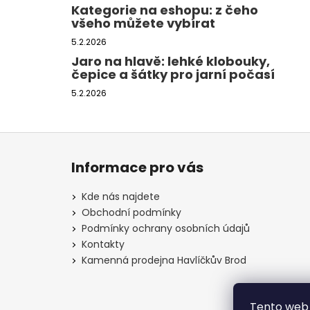
Kategorie na eshopu: z čeho
všeho můžete vybírat
5.2.2026
Jaro na hlavě: lehké klobouky,
čepice a šátky pro jarní počasí
5.2.2026
Z
á
Informace pro vás
p
a
Kde nás najdete
t
Obchodní podmínky
í
Podmínky ochrany osobních údajů
Kontakty
Kamenná prodejna Havlíčkův Brod
Tento web 