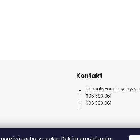
Kontakt
klobouky-cepice
@
byzy.
606 583 961
606 583 961
používá soubory cookie. Dalším procházením