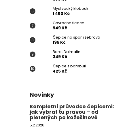
Myslivecký klobouk
1 450 Kč
Gavroche fleece
549 Kč
Čepice na spaní žebrová
195 Kč
Baret Dalmatin
349 Kč
Čepice s bambulí
425 Kč
Novinky
Kompletní průvodce čepicemi:
jak vybrat tu pravou – od
pletených po kožešinové
5.2.2026