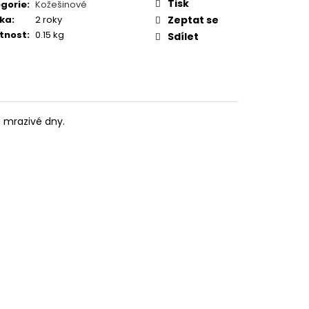
TUČŇÁK
Tisk
gorie
:
Kožešinové
ka
:
2 roky
Zeptat se
tnost
:
0.15 kg
Sdílet
a mrazivé dny.