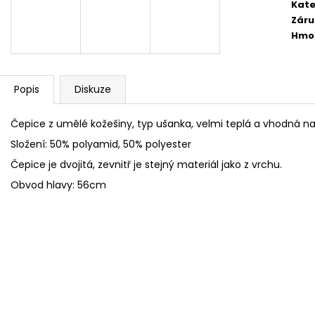
FLEECOVÉ NÁKRČNÍKY
SPACÍ ČEPICE 
Kate
Záru
125 Kč
149 Kč
Hmo
Popis
Diskuze
Čepice z umělé kožešiny, typ ušanka, velmi teplá a vhodná n
Složení: 50% polyamid, 50% polyester
Čepice je dvojitá, zevnitř je stejný materiál jako z vrchu.
Obvod hlavy: 56cm