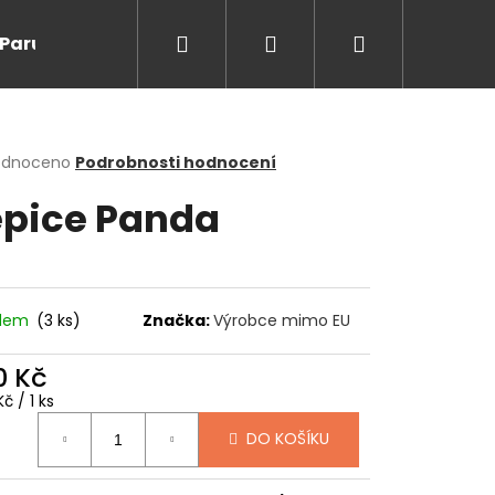
Hledat
Přihlášení
Nákupní
Paruky/kanekalon
Doprodej
Na cesty
O
košík
rné
odnoceno
Podrobnosti hodnocení
cení
pice Panda
ktu
ček.
adem
(3 ks)
Značka:
Výrobce mimo EU
0 Kč
ná
č / 1 ks
:
Následující
DO KOŠÍKU