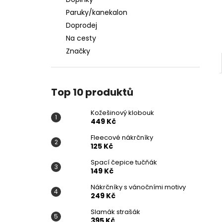
KOŽEŠINOVÝ KLOBOUK
l
Paruky/kanekalon
449 Kč
Doprodej
Na cesty
Značky
Top 10 produktů
Kožešinový klobouk
449 Kč
Fleecové nákrčníky
125 Kč
Spací čepice tučňák
149 Kč
Nákrčníky s vánočními motivy
249 Kč
Slamák strašák
395 Kč