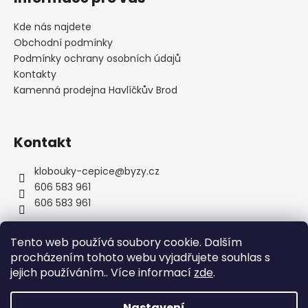
p
a
Kde nás najdete
t
Obchodní podmínky
í
Podmínky ochrany osobních údajů
Kontakty
Kamenná prodejna Havlíčkův Brod
Kontakt
klobouky-cepice
@
byzy.cz
606 583 961
606 583 961
Tento web používá soubory cookie. Dalším
procházením tohoto webu vyjadřujete souhlas s
jejich používáním.. Více informací
zde
.
Nastavení