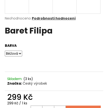
a
j
í
Průměrné
Neohodnoceno
Podrobnosti hodnocení
hodnocení
t
Baret Filipa
produktu
?
je
0,0
z
BARVA
5
hvězdiček.
HLEDAT
D
Skladem
(3 ks)
o
Značka:
Český výrobek
p
o
299 Kč
r
u
Měrná
299 Kč / 1 ks
cena: