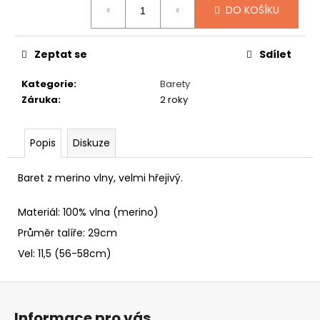
č
DO KOŠÍKU
u
j
e
Zeptat se
Sdílet
m
e
Kategorie
:
Barety
Záruka
:
2 roky
NÁKRČNÍKY
S
Popis
Diskuze
VÁNOČNÍMI
MOTIVY
249
Baret z merino vlny, velmi hřejivý.
Kč
Materiál: 100% vlna (merino)
Průměr talíře: 29cm
Vel: 11,5 (56-58cm)
Z
á
Informace pro vás